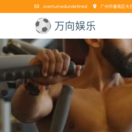
overturnedundefined
广州市番禺区大石街