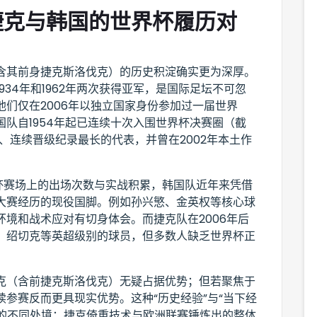
捷克与韩国的世界杯履历对
含其前身捷克斯洛伐克）的历史积淀确实更为深厚。
34年和1962年两次获得亚军，是国际足坛不可忽
他们仅在2006年以独立国家身份参加过一届世界
队自1954年起已连续十次入围世界杯决赛圈（截
多、连续晋级纪录最长的代表，并曾在2002年本土作
杯赛场上的出场次数与实战积累，韩国队近年来凭借
大赛经历的现役国脚。例如孙兴慜、金英权等核心球
境和战术应对有切身体会。而捷克队在2006年后
、绍切克等英超级别的球员，但多数人缺乏世界杯正
克（含前捷克斯洛伐克）无疑占据优势；但若聚焦于
参赛反而更具现实优势。这种“历史经验”与“当下经
中的不同处境：捷克倚重技术与欧洲联赛锤炼出的整体