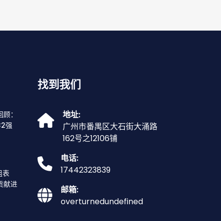
找到我们
地址:
回顾：
2强
广州市番禺区大石街大涌路
162号之12106铺
电话:
17442323839
组表
贡献进
邮箱:
overturnedundefined