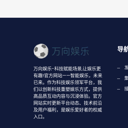
导
万向娱乐-科技赋能场景,让娱乐更
有趣!官方网站——智能娱乐，未来
已来。作为科技娱乐领军平台，我
们以创新科技重塑娱乐方式，提供
高品质互动内容与沉浸体验。官方
网站实时更新平台动态、技术前沿
及用户福利，是娱乐爱好者的权威
入口。