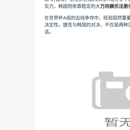
实力，韩国则依靠稳定的大
万向娱乐注册
在世界杯A组的出线争夺中，经验固然重
决定性。捷克与韩国的对决，不仅是两种
话。