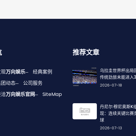
航
推荐文章
乌拉圭世界杯出局
发现
万向娱乐
经典案例
传统劲旅未能进入3
集团动态
公司服务
2026-07-18
接洽
万向娱乐官网
SiteMap
丹尼尔·穆尼奥斯K
现：连续关键比赛
球
2026-07-13