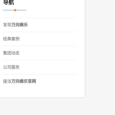
导航
发现
万向娱乐
经典案例
集团动态
公司服务
接洽
万向娱乐官网