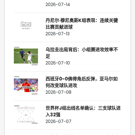
2026-07-14
丹尼尔·穆尼奥斯K组表现：连续关键
比赛贡献进球
2026-07-13
乌拉圭出局背后：小组赛进攻效率不
足
2026-07-10
西班牙0-0佛得角后反弹，亚马尔如
何改变球队进攻
2026-07-08
世界杯J组出线名单确认：三支球队进
入32强
2026-07-07