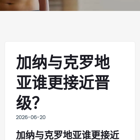
加纳与克罗地
亚谁更接近晋
级？
2026-06-20
加纳与克罗地亚谁更接近