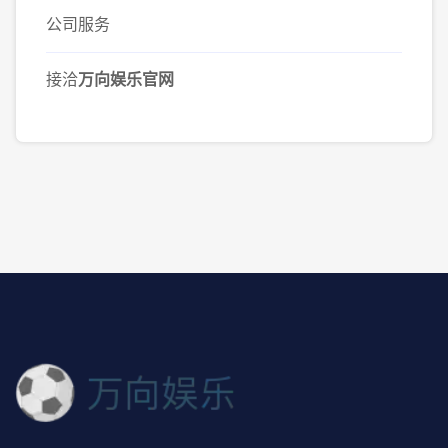
公司服务
接洽
万向娱乐官网