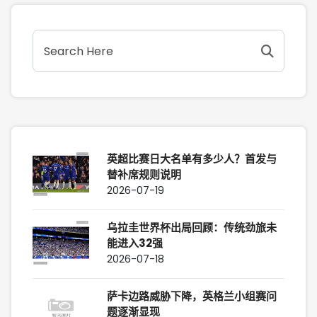
英超比赛日大名单有多少人？首发与
替补席规则说明
2026-07-19
乌拉圭世界杯出局回顾：传统劲旅未
能进入32强
2026-07-18
萨卡边路威胁下降，英格兰小组赛问
题逐渐显现