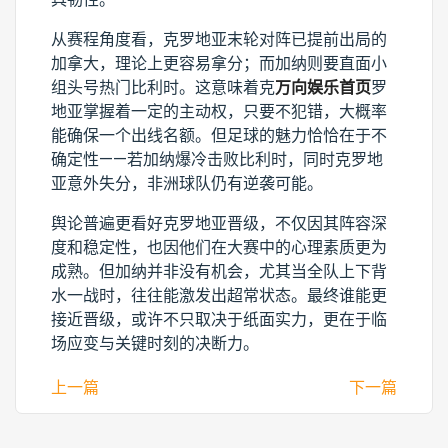
从赛程角度看，克罗地亚末轮对阵已提前出局的
加拿大，理论上更容易拿分；而加纳则要直面小
组头号热门比利时。这意味着克
万向娱乐首页
罗
地亚掌握着一定的主动权，只要不犯错，大概率
能确保一个出线名额。但足球的魅力恰恰在于不
确定性——若加纳爆冷击败比利时，同时克罗地
亚意外失分，非洲球队仍有逆袭可能。
舆论普遍更看好克罗地亚晋级，不仅因其阵容深
度和稳定性，也因他们在大赛中的心理素质更为
成熟。但加纳并非没有机会，尤其当全队上下背
水一战时，往往能激发出超常状态。最终谁能更
接近晋级，或许不只取决于纸面实力，更在于临
场应变与关键时刻的决断力。
上一篇
下一篇