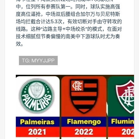
中，位列所有参赛队第一。同时，球队实施高强
度高位逼抢，中场双后腰组合加尔万与贝尼特斯
场均拦截合计达5.3次，有效切断对手由守转攻的
线路。这种“边路主导+中场绞杀”的模式，在面对
技术细腻但节奏偏慢的南美中下游球队时尤为奏
效。