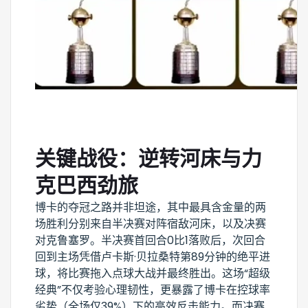
关键战役：逆转河床与力
克巴西劲旅
博卡的夺冠之路并非坦途，其中最具含金量的两
场胜利分别来自半决赛对阵宿敌河床，以及决赛
对克鲁塞罗。半决赛首回合0比1落败后，次回合
回到主场凭借卢卡斯·贝拉桑特第89分钟的绝平进
球，将比赛拖入点球大战并最终胜出。这场“超级
经典”不仅考验心理韧性，更暴露了博卡在控球率
劣势（全场仅39%）下的高效反击能力。而决赛