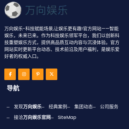
万向娱乐-科技赋能场景,让娱乐更有趣!官方网站——智能
娱乐，未来已来。作为科技娱乐领军平台，我们以创新科
技重塑娱乐方式，提供高品质互动内容与沉浸体验。官方
网站实时更新平台动态、技术前沿及用户福利，是娱乐爱
好者的权威入口。
导航
发现
万向娱乐
经典案例
集团动态
公司服务
接洽
万向娱乐官网
SiteMap