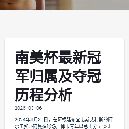
南美杯最新冠
军归属及夺冠
历程分析
2026-03-06
2024年11月30日，在阿根廷布宜诺斯艾利斯的阿
尔贝托·J·阿曼多球场，博卡青年以总比分5比2击