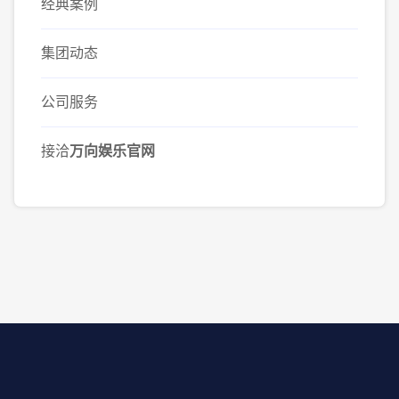
经典案例
集团动态
公司服务
接洽
万向娱乐官网