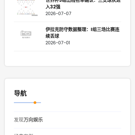
世界杯J组出线名单确认：三支球队进
入32强
2026-07-07
伊拉克防守数据整理：I组三场比赛连
续丢球
2026-07-01
导航
发现
万向娱乐