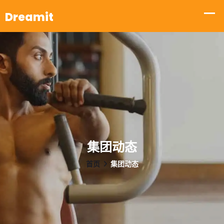
集团动态
首页
集团动态