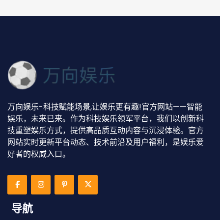
万向娱乐-科技赋能场景,让娱乐更有趣!官方网站——智能
娱乐，未来已来。作为科技娱乐领军平台，我们以创新科
技重塑娱乐方式，提供高品质互动内容与沉浸体验。官方
网站实时更新平台动态、技术前沿及用户福利，是娱乐爱
好者的权威入口。
导航