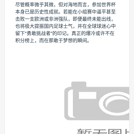
尽管概率微乎其微，但对海地而言，参加世界杯
本身已是历史性成就。若能在小组赛中逼平甚至
击败一支欧洲或非洲强队，即便最终未能出线，
也将极大提振国内足球士气，并在全球球迷心中
留下“勇敢挑战者”的印记。真正的爆冷或许不在
积分榜上，而在那敢于梦想的瞬间。