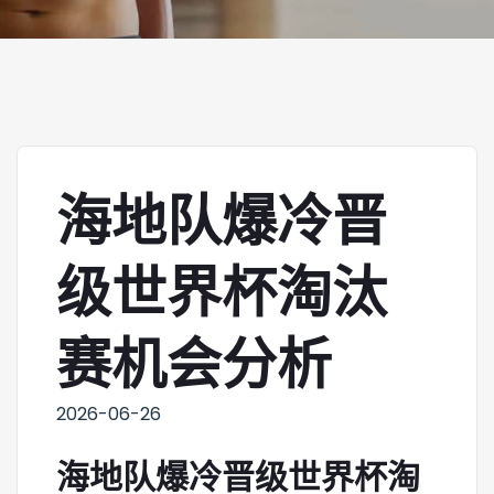
海地队爆冷晋
级世界杯淘汰
赛机会分析
2026-06-26
海地队爆冷晋级世界杯淘