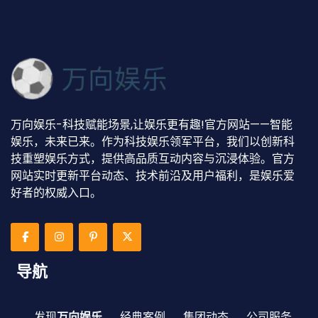
万向娱乐-科技赋能场景,让娱乐更有趣!官方网站——智能
娱乐，未来已来。作为科技娱乐领军平台，我们以创新科
技重塑娱乐方式，提供高品质互动内容与沉浸体验。官方
网站实时更新平台动态、技术前沿及用户福利，是娱乐爱
好者的权威入口。
导航
发现
万向娱乐
经典案例
集团动态
公司服务