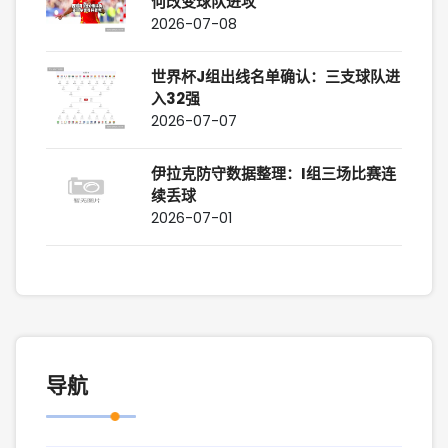
何改变球队进攻
2026-07-08
世界杯J组出线名单确认：三支球队进
入32强
2026-07-07
伊拉克防守数据整理：I组三场比赛连
续丢球
2026-07-01
导航