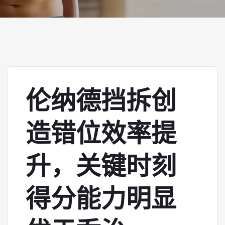
伦纳德挡拆创
造错位效率提
升，关键时刻
得分能力明显