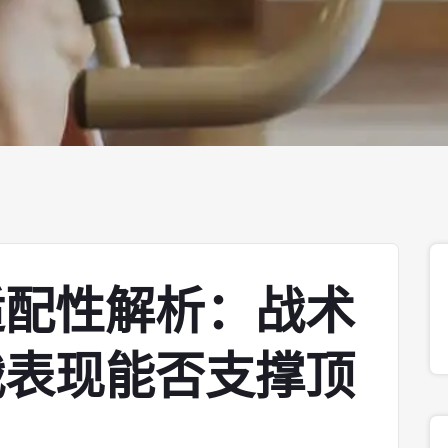
适配性解析：战术
战表现能否支撑顶