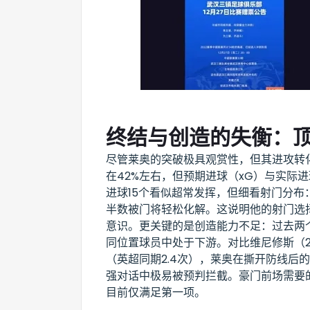
终结与创造的失衡：
尽管莱奥的突破极具观赏性，但其进攻转
在42%左右，但预期进球（xG）与实际进球的
进球15个看似超常发挥，但细看射门分布
半数被门将轻松化解。这说明他的射门选
意识。更关键的是创造能力不足：过去两个
同位置球员中处于下游。对比维尼修斯（202
（英超同期2.4次），莱奥在撕开防线后
强对话中极易被预判拦截。豪门前场需要
目前仅满足第一项。