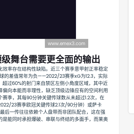
顶级舞台需要更全面的输出
化效率存在结构性缺陷。近三个赛季意甲射正率稳定
差值常年为负——2022/23赛季xG为12.3，实际
：超过60%的射门来自禁区左侧小角度区域，其中近
择偏向本能而非理性，缺乏顶级边锋应有的空间利用
赛季，其每90分钟关键传球数从未超过1.2次，在
2/23赛季欧冠关键传球2.1次/90分钟）或萨卡
的最后一传往往依赖个人盘带而非团队配合，这在强
的是能同时承担爆破、串联与终结的多面手，而莱奥