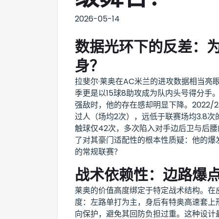
2026-05-14
数据光环下的反差：
身？
拉斐尔·莱奥在AC米兰的进攻数据相当亮眼——2
季更是以15球8助攻成为队内头号得分手
强敌时，他的存在感却明显下降。2022/
过人（场均2次），远低于联赛场均3.8次
触球仅42次，多次陷入对手边后卫与后腰
了对其豪门适配性的根本性质疑：他的爆
的常规联赛？
战术依赖性：边路爆
莱奥的价值高度绑定于特定战术结构。在
度：左路单打为主，身后有特奥高速套上
向保护，避免其回防负担过重。这种设计