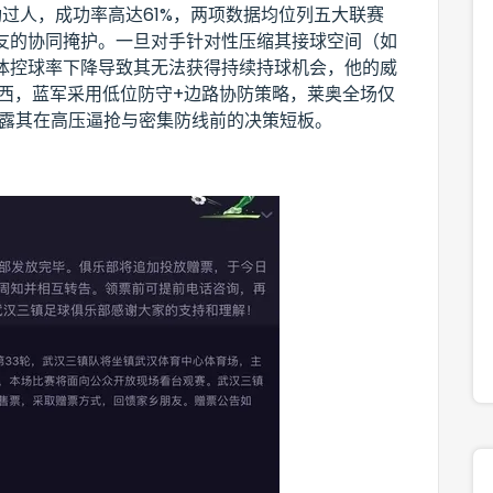
次成功过人，成功率高达61%，两项数据均位列五大联赛
友的协同掩护。一旦对手针对性压缩其接球空间（如
体控球率下降导致其无法获得持续持球机会，他的威
切尔西，蓝军采用低位防守+边路协防策略，莱奥全场仅
暴露其在高压逼抢与密集防线前的决策短板。