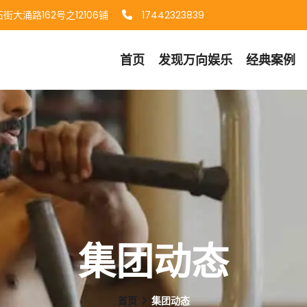
大涌路162号之12106铺
17442323839
首页
发现
万向娱乐
经典案例
集团动态
首页
集团动态