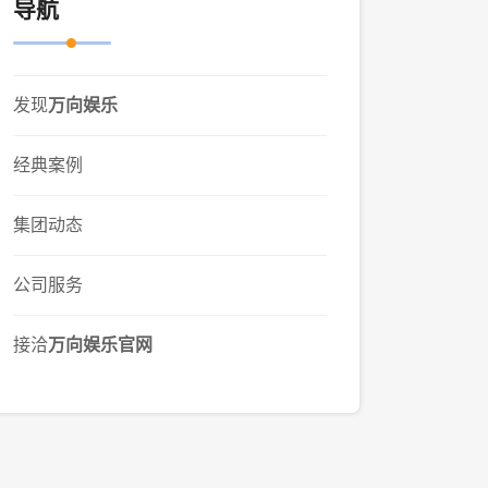
导航
发现
万向娱乐
经典案例
集团动态
公司服务
接洽
万向娱乐官网