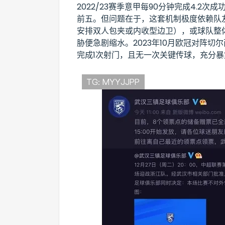
2022/23赛季意甲每90分钟完成4.2
前五。但问题在于，这套机制极度依赖队
安排双人包夹或内收型边卫），或球队整
胁便急剧缩水。2023年10月欧冠对阵
完成1次射门，且无一次关键传球，充分