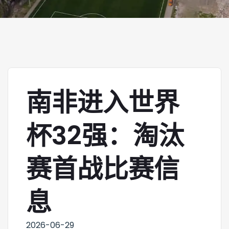
南非进入世界
杯32强：淘汰
赛首战比赛信
息
2026-06-29