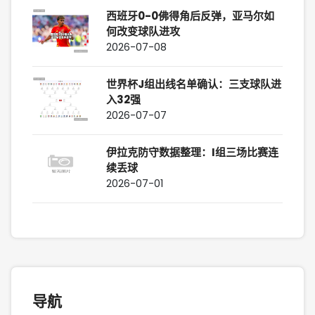
西班牙0-0佛得角后反弹，亚马尔如
何改变球队进攻
2026-07-08
世界杯J组出线名单确认：三支球队进
入32强
2026-07-07
伊拉克防守数据整理：I组三场比赛连
续丢球
2026-07-01
导航