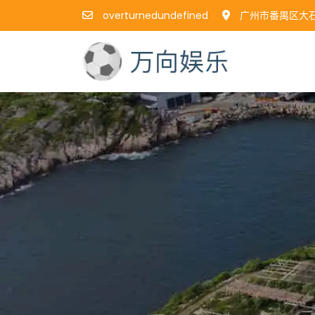
overturnedundefined
广州市番禺区大石街