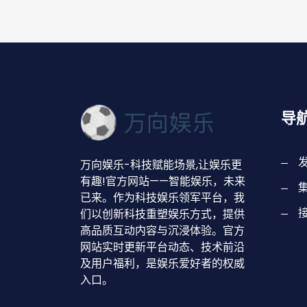
导
万向娱乐-科技赋能场景,让娱乐更
有趣!官方网站——智能娱乐，未来
已来。作为科技娱乐领军平台，我
们以创新科技重塑娱乐方式，提供
高品质互动内容与沉浸体验。官方
网站实时更新平台动态、技术前沿
及用户福利，是娱乐爱好者的权威
入口。