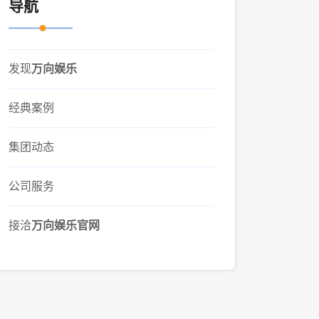
导航
发现
万向娱乐
经典案例
集团动态
公司服务
接洽
万向娱乐官网