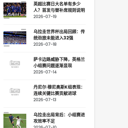
英超比赛日大名单有多少
人？首发与替补席规则说明
2026-07-19
乌拉圭世界杯出局回顾：传
统劲旅未能进入32强
2026-07-18
萨卡边路威胁下降，英格兰
小组赛问题逐渐显现
2026-07-14
丹尼尔·穆尼奥斯K组表现：
连续关键比赛贡献进球
2026-07-13
乌拉圭出局背后：小组赛进
攻效率不足
2026-07-10