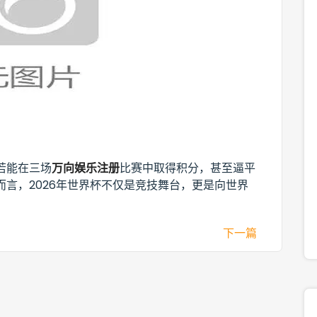
若能在三场
万向娱乐注册
比赛中取得积分，甚至逼平
言，2026年世界杯不仅是竞技舞台，更是向世界
下一篇