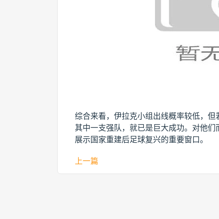
综合来看，伊拉克小组出线概率较低，但
其中一支强队，就已是巨大成功。对他们而
展示国家重建后足球复兴的重要窗口。
上一篇