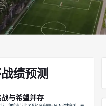
杯战绩预测
挑战与希望并存
的球队，伊拉克队此次晋级决赛圈已是历史性突破。面